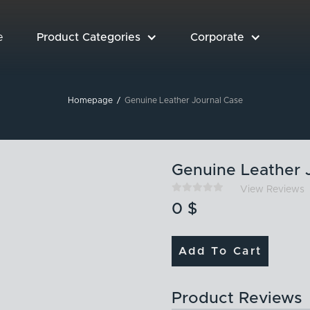
e
Product Categories
Corporate
Homepage
/
Genuine Leather Journal Case
Genuine Leather 





View Reviews
0
$
Add To Cart
Product Reviews