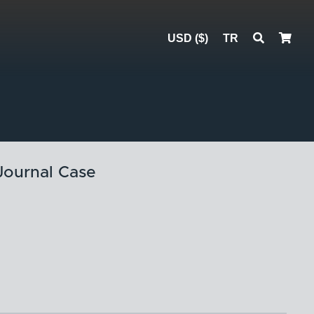
USD ($)
TR


Journal Case