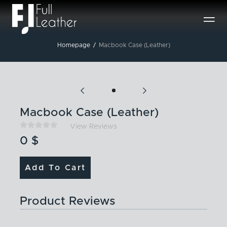

Homepage
/
Macbook Case (Leather)
Macbook Case (Leather)





View Reviews
0
$
Add To Cart
Product Reviews