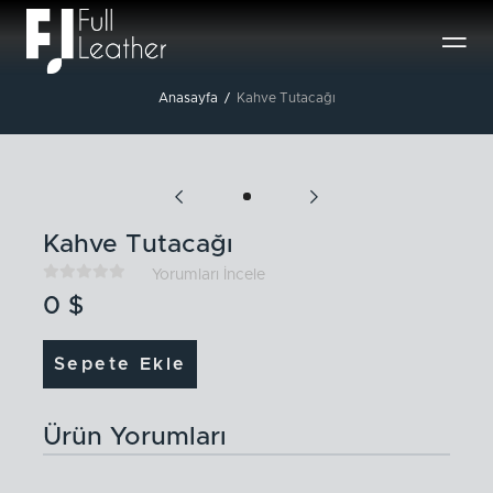

Anasayfa
/
Kahve Tutacağı
Kahve Tutacağı





Yorumları İncele
0
$
Sepete Ekle
Ürün Yorumları